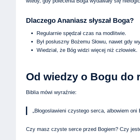
wtedy, gdy polecenia Boga wydawały się nielogicz
Dlaczego Ananiasz słyszał Boga?
Regularnie spędzał czas na modlitwie.
Był posłuszny Bożemu Słowu, nawet gdy wyd
Wiedział, że Bóg widzi więcej niż człowiek.
Od wiedzy o Bogu do r
Biblia mówi wyraźnie:
„Błogosławieni czystego serca, albowiem oni
Czy masz czyste serce przed Bogiem? Czy jes