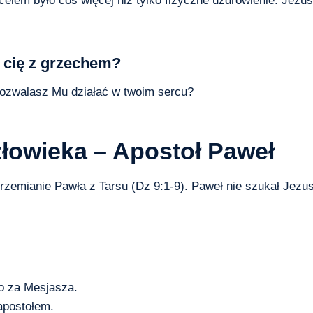
elem było coś więcej niż tylko fizyczne uzdrowienie. Jezu
e cię z grzechem?
ozwalasz Mu działać w twoim sercu?
łowieka – Apostoł Paweł
rzemianie Pawła z Tarsu (Dz 9:1-9). Paweł nie szukał Jezus
Go za Mesjasza.
 apostołem.