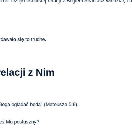
ne. Dzięki osobistej relacji z Bogiem Ananiasz wiedział, co
awało się to trudne.
elacji z Nim
 Boga oglądać będą” (Mateusza 5:8).
teś Mu posłuszny?