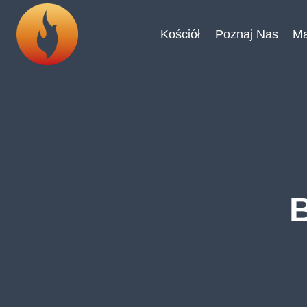
Przejdź
do
Kościół
Poznaj Nas
Ma
treści
B