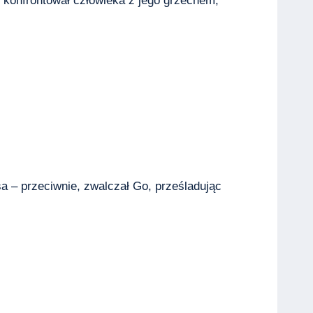
s konfrontował człowieka z jego grzechem,
a – przeciwnie, zwalczał Go, prześladując